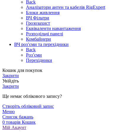
Back
Аналізатори антен та кабелів RigExpert
Блоки живлення
ВЧ Фільтри
Грозозахист
Еквіваленти навантаження
Розподільчі панелі
Комбайнери
ВЧ роз’єми та перехідники
Back
Роз’єми
Перехідники
Кошик для покупок
Закрити
Увійдіть
Закрити
Ще немає облікового запису?
Створіть обліковий запис
Меню
Список бажань
0
товарів
Кошик
Мій Акаунт