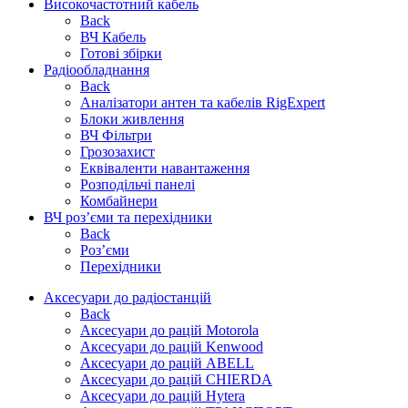
Високочастотний кабель
Back
ВЧ Кабель
Готові збірки
Радіообладнання
Back
Аналізатори антен та кабелів RigExpert
Блоки живлення
ВЧ Фільтри
Грозозахист
Еквіваленти навантаження
Розподільчі панелі
Комбайнери
ВЧ роз’єми та перехідники
Back
Роз’єми
Перехідники
Аксесуари до радіостанцій
Back
Аксесуари до рацій Motorola
Аксесуари до рацій Kenwood
Аксесуари до рацій ABELL
Аксесуари до рацій CHIERDA
Аксесуари до рацій Hytera