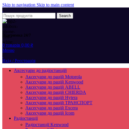
Skip to navigation
Skip to main content
Search
Підтримка 24/7
0
товарів
0,00
₴
Меню
Вхід / Реєстрація
Аксесуари до радіостанцій
Аксесуари до рацій Motorola
Аксесуари до рацій Kenwood
Аксесуари до рацій ABELL
Аксесуари до рацій CHIERDA
Аксесуари до рацій Hytera
Аксесуари до рацій ТРАНСПОРТ
Аксесуари до рацій Excera
Аксесуари до рацій Icom
Радіостанції
Радіостанції Kenwood