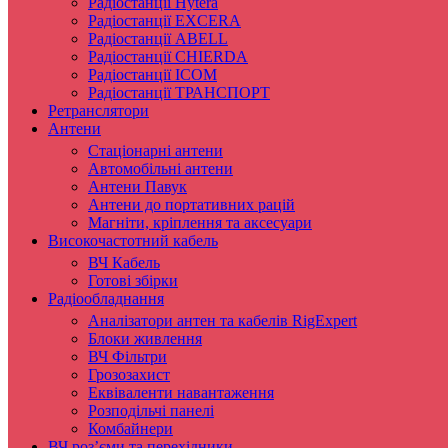
Радіостанції Hytera
Радіостанції EXCERA
Радіостанції ABELL
Радіостанції CHIERDA
Радіостанції ICOM
Радіостанції ТРАНСПОРТ
Ретранслятори
Антени
Стаціонарні антени
Автомобільні антени
Антени Павук
Антени до портативних рацій
Магніти, кріплення та аксесуари
Високочастотний кабель
ВЧ Кабель
Готові збірки
Радіообладнання
Аналізатори антен та кабелів RigExpert
Блоки живлення
ВЧ Фільтри
Грозозахист
Еквіваленти навантаження
Розподільчі панелі
Комбайнери
ВЧ роз’єми та перехідники