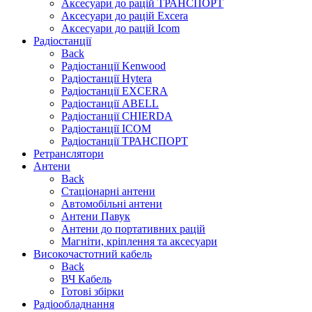
Аксесуари до рацій ТРАНСПОРТ
Аксесуари до рацій Excera
Аксесуари до рацій Icom
Радіостанції
Back
Радіостанції Kenwood
Радіостанції Hytera
Радіостанції EXCERA
Радіостанції ABELL
Радіостанції CHIERDA
Радіостанції ICOM
Радіостанції ТРАНСПОРТ
Ретранслятори
Антени
Back
Стаціонарні антени
Автомобільні антени
Антени Павук
Антени до портативних рацій
Магніти, кріплення та аксесуари
Високочастотний кабель
Back
ВЧ Кабель
Готові збірки
Радіообладнання