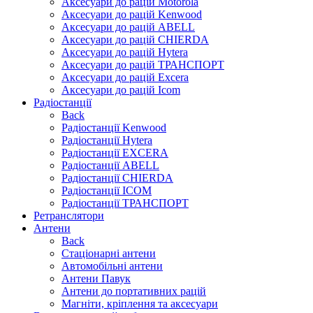
Аксесуари до рацій Motorola
Аксесуари до рацій Kenwood
Аксесуари до рацій ABELL
Аксесуари до рацій CHIERDA
Аксесуари до рацій Hytera
Аксесуари до рацій ТРАНСПОРТ
Аксесуари до рацій Excera
Аксесуари до рацій Icom
Радіостанції
Back
Радіостанції Kenwood
Радіостанції Hytera
Радіостанції EXCERA
Радіостанції ABELL
Радіостанції CHIERDA
Радіостанції ICOM
Радіостанції ТРАНСПОРТ
Ретранслятори
Антени
Back
Стаціонарні антени
Автомобільні антени
Антени Павук
Антени до портативних рацій
Магніти, кріплення та аксесуари