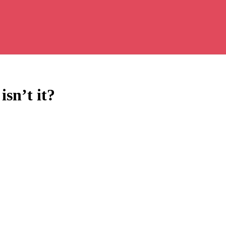
sn’t it?