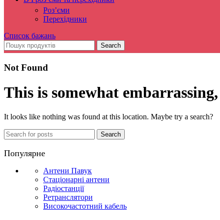
Роз’єми
Перехідники
Список бажань
Search
Not Found
This is somewhat embarrassing, i
It looks like nothing was found at this location. Maybe try a search?
Search
Популярне
Антени Павук
Стаціонарні антени
Радіостанції
Ретранслятори
Високочастотний кабель