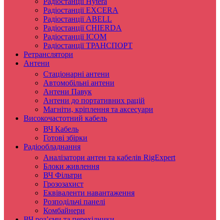
Радіостанції Hytera
Радіостанції EXCERA
Радіостанції ABELL
Радіостанції CHIERDA
Радіостанції ICOM
Радіостанції ТРАНСПОРТ
Ретранслятори
Антени
Стаціонарні антени
Автомобільні антени
Антени Павук
Антени до портативних рацій
Магніти, кріплення та аксесуари
Високочастотний кабель
ВЧ Кабель
Готові збірки
Радіообладнання
Аналізатори антен та кабелів RigExpert
Блоки живлення
ВЧ Фільтри
Грозозахист
Еквіваленти навантаження
Розподільчі панелі
Комбайнери
ВЧ роз’єми та перехідники