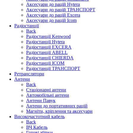
Аксесуари до рацій Hytera
Аксесуари до рацій ТРАНСПОРТ
Аксесуари до рацій Excera
Аксесуари до рацій Icom
Радіостанції
Back
Радіостанції Kenwood
Радіостанції Hytera
Радіостанції EXCERA
Радіостанції ABELL
Радіостанції CHIERDA
Радіостанції ICOM
Радіостанції ТРАНСПОРТ
Ретранслятори
Антени
Back
Стаціонарні антени
Автомобільні антени
Антени Павук
Антени до портативних рацій
Магніти, кріплення та аксесуари
Високочастотний кабель
Back
ВЧ Кабель
Готові збірки