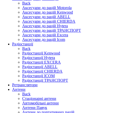
Back
Аксесуари до рацій Motorola
Аксесуари до рацій Kenwood
Аксесуари до рацій ABELL
Аксесуари до рацій CHIERDA
Аксесуари до рацій Hytera
Аксесуари до рацій ТРАНСПОРТ
Аксесуари до рацій Excera
Аксесуари до рацій Icom
Радіостанції
Back
Радіостанції Kenwood
Радіостанції Hytera
Радіостанції EXCERA
Радіостанції ABELL
Радіостанції CHIERDA
Радіостанції ICOM
Радіостанції ТРАНСПОРТ
Ретранслятори
Антени
Back
Стаціонарні антени
Автомобільні антени
Антени Павук
Антени до портативних рацій