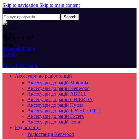
Skip to navigation
Skip to main content
Search
Підтримка 24/7
0
товарів
0,00
₴
Меню
Вхід / Реєстрація
Аксесуари до радіостанцій
Аксесуари до рацій Motorola
Аксесуари до рацій Kenwood
Аксесуари до рацій ABELL
Аксесуари до рацій CHIERDA
Аксесуари до рацій Hytera
Аксесуари до рацій ТРАНСПОРТ
Аксесуари до рацій Excera
Аксесуари до рацій Icom
Радіостанції
Радіостанції Kenwood