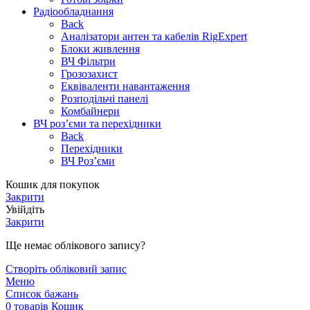
Радіообладнання
Back
Аналізатори антен та кабелів RigExpert
Блоки живлення
ВЧ Фільтри
Грозозахист
Еквіваленти навантаження
Розподільчі панелі
Комбайнери
ВЧ роз’єми та перехідники
Back
Перехідники
ВЧ Роз’єми
Кошик для покупок
Закрити
Увійдіть
Закрити
Ще немає облікового запису?
Створіть обліковий запис
Меню
Список бажань
0
товарів
Кошик