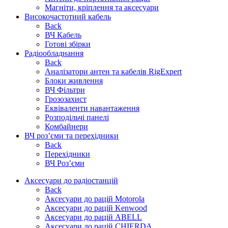
Магніти, кріплення та аксесуари
Високочастотний кабель
Back
ВЧ Кабель
Готові збірки
Радіообладнання
Back
Аналізатори антен та кабелів RigExpert
Блоки живлення
ВЧ Фільтри
Грозозахист
Еквіваленти навантаження
Розподільчі панелі
Комбайнери
ВЧ роз’єми та перехідники
Back
Перехідники
ВЧ Роз’єми
Аксесуари до радіостанцій
Back
Аксесуари до рацій Motorola
Аксесуари до рацій Kenwood
Аксесуари до рацій ABELL
Аксесуари до рацій CHIERDA