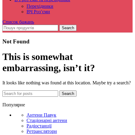
Перехідники
ВЧ Роз’єми
Список бажань
Search
Not Found
This is somewhat
embarrassing, isn’t it?
It looks like nothing was found at this location. Maybe try a search?
Search
Популярне
Антени Павук
Стаціонарні антени
Радіостанції
Ретранслятори