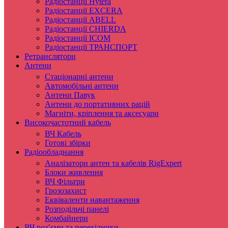
Радіостанції Hytera
Радіостанції EXCERA
Радіостанції ABELL
Радіостанції CHIERDA
Радіостанції ICOM
Радіостанції ТРАНСПОРТ
Ретранслятори
Антени
Стаціонарні антени
Автомобільні антени
Антени Павук
Антени до портативних рацій
Магніти, кріплення та аксесуари
Високочастотний кабель
ВЧ Кабель
Готові збірки
Радіообладнання
Аналізатори антен та кабелів RigExpert
Блоки живлення
ВЧ Фільтри
Грозозахист
Еквіваленти навантаження
Розподільчі панелі
Комбайнери
ВЧ роз’єми та перехідники