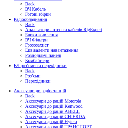
Back
ВЧ Кабель
Готові збірки
Радіообладнання
Back
Аналізатори антен та кабелів RigExpert
Блоки живлення
ВЧ Фільтри
Грозозахист
Еквіваленти навантаження
Розподільчі панелі
Комбайнери
ВЧ роз’єми та перехідники
Back
Роз’єми
Перехідники
Аксесуари до радіостанцій
Back
Аксесуари до рацій Motorola
Аксесуари до рацій Kenwood
Аксесуари до рацій ABELL
Аксесуари до рацій CHIERDA
Аксесуари до рацій Hytera
Аксесуари до рацій ТРАНСПОРТ