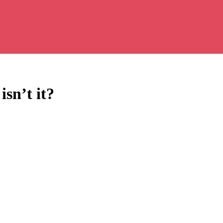
sn’t it?