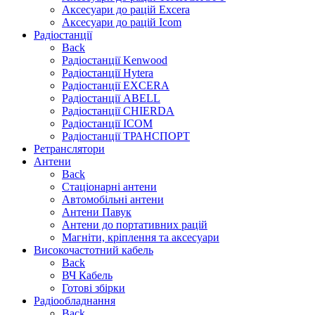
Аксесуари до рацій Excera
Аксесуари до рацій Icom
Радіостанції
Back
Радіостанції Kenwood
Радіостанції Hytera
Радіостанції EXCERA
Радіостанції ABELL
Радіостанції CHIERDA
Радіостанції ICOM
Радіостанції ТРАНСПОРТ
Ретранслятори
Антени
Back
Стаціонарні антени
Автомобільні антени
Антени Павук
Антени до портативних рацій
Магніти, кріплення та аксесуари
Високочастотний кабель
Back
ВЧ Кабель
Готові збірки
Радіообладнання
Back