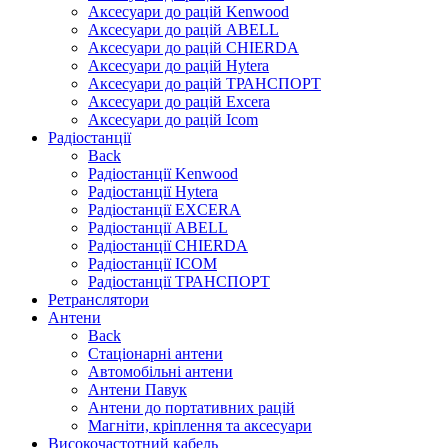
Аксесуари до рацій Kenwood
Аксесуари до рацій ABELL
Аксесуари до рацій CHIERDA
Аксесуари до рацій Hytera
Аксесуари до рацій ТРАНСПОРТ
Аксесуари до рацій Excera
Аксесуари до рацій Icom
Радіостанції
Back
Радіостанції Kenwood
Радіостанції Hytera
Радіостанції EXCERA
Радіостанції ABELL
Радіостанції CHIERDA
Радіостанції ICOM
Радіостанції ТРАНСПОРТ
Ретранслятори
Антени
Back
Стаціонарні антени
Автомобільні антени
Антени Павук
Антени до портативних рацій
Магніти, кріплення та аксесуари
Високочастотний кабель