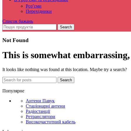
Роз’єми
Перехідники
Список бажань
Search
Not Found
This is somewhat embarrassing, i
It looks like nothing was found at this location. Maybe try a search?
Search
Популярне
Антени Павук
Стаціонарні антени
Радіостанції
Ретранслятори
Високочастотний кабель