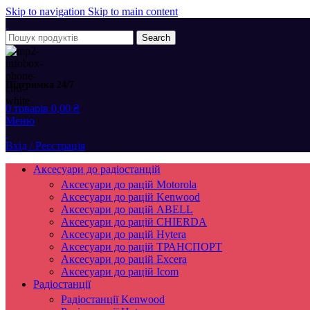
Skip to navigation
Skip to main content
Search
Підтримка 24/7
0
товарів
0,00
₴
Меню
Вхід / Реєстрація
Аксесуари до радіостанцій
Аксесуари до рацій Motorola
Аксесуари до рацій Kenwood
Аксесуари до рацій ABELL
Аксесуари до рацій CHIERDA
Аксесуари до рацій Hytera
Аксесуари до рацій ТРАНСПОРТ
Аксесуари до рацій Excera
Аксесуари до рацій Icom
Радіостанції
Радіостанції Kenwood