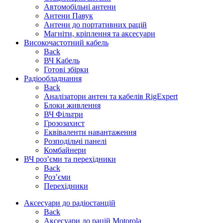
Автомобільні антени
Антени Павук
Антени до портативних рацій
Магніти, кріплення та аксесуари
Високочастотний кабель
Back
ВЧ Кабель
Готові збірки
Радіообладнання
Back
Аналізатори антен та кабелів RigExpert
Блоки живлення
ВЧ Фільтри
Грозозахист
Еквіваленти навантаження
Розподільчі панелі
Комбайнери
ВЧ роз’єми та перехідники
Back
Роз’єми
Перехідники
Аксесуари до радіостанцій
Back
Аксесуари до рацій Motorola