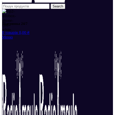
Search
Підтримка 24/7
0
товарів
0,00
₴
Меню