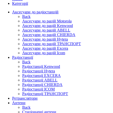
Категорії
Аксесуари до радіостанцій
Back
Аксесуари до рацій Motorola
Аксесуари до рацій Kenwood
Аксесуари до рацій ABELL
Аксесуари до рацій CHIERDA
Аксесуари до рацій Hytera
Аксесуари до рацій ТРАНСПОРТ
Аксесуари до рацій Excera
Аксесуари до рацій Icom
Радіостанції
Back
Радіостанції Kenwood
Радіостанції Hytera
Радіостанції EXCERA
Радіостанції ABELL
Радіостанції CHIERDA
Радіостанції ICOM
Радіостанції ТРАНСПОРТ
Ретранслятори
Антени
Back
Стаціонарні антени