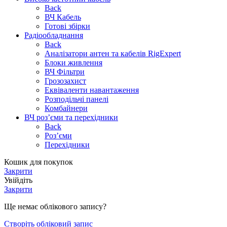
Back
ВЧ Кабель
Готові збірки
Радіообладнання
Back
Аналізатори антен та кабелів RigExpert
Блоки живлення
ВЧ Фільтри
Грозозахист
Еквіваленти навантаження
Розподільчі панелі
Комбайнери
ВЧ роз’єми та перехідники
Back
Роз’єми
Перехідники
Кошик для покупок
Закрити
Увійдіть
Закрити
Ще немає облікового запису?
Створіть обліковий запис