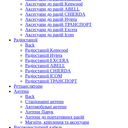
Аксесуари до рацій Kenwood
Аксесуари до рацій ABELL
Аксесуари до рацій CHIERDA
Аксесуари до рацій Hytera
Аксесуари до рацій ТРАНСПОРТ
Аксесуари до рацій Excera
Аксесуари до рацій Icom
Радіостанції
Back
Радіостанції Kenwood
Радіостанції Hytera
Радіостанції EXCERA
Радіостанції ABELL
Радіостанції CHIERDA
Радіостанції ICOM
Радіостанції ТРАНСПОРТ
Ретранслятори
Антени
Back
Стаціонарні антени
Автомобільні антени
Антени Павук
Антени до портативних рацій
Магніти, кріплення та аксесуари
Високочастотний кабель