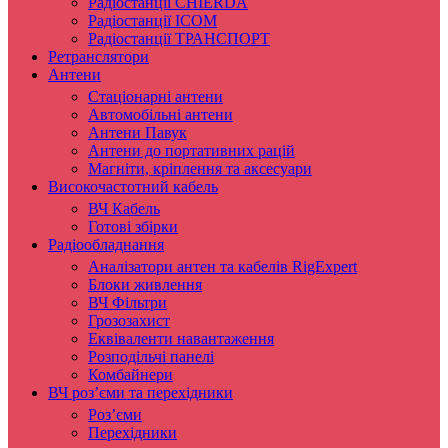
Радіостанції CHIERDA
Радіостанції ICOM
Радіостанції ТРАНСПОРТ
Ретранслятори
Антени
Стаціонарні антени
Автомобільні антени
Антени Павук
Антени до портативних рацій
Магніти, кріплення та аксесуари
Високочастотний кабель
ВЧ Кабель
Готові збірки
Радіообладнання
Аналізатори антен та кабелів RigExpert
Блоки живлення
ВЧ Фільтри
Грозозахист
Еквіваленти навантаження
Розподільчі панелі
Комбайнери
ВЧ роз’єми та перехідники
Роз’єми
Перехідники