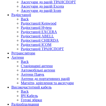
Аксесуари до рацій ТРАНСПОРТ
Аксесуари до рацій Excera
Аксесуари до рацій Icom
Радіостанції
Back
Радіостанції Kenwood
Радіостанції Hytera
Радіостанції EXCERA
Радіостанції ABELL
Радіостанції CHIERDA
Радіостанції ICOM
Радіостанції ТРАНСПОРТ
Ретранслятори
Антени
Back
Стаціонарні антени
Автомобільні антени
Антени Павук
Антени до портативних рацій
Магніти, кріплення та аксесуари
Високочастотний кабель
Back
ВЧ Кабель
Готові збірки
Радіообладнання