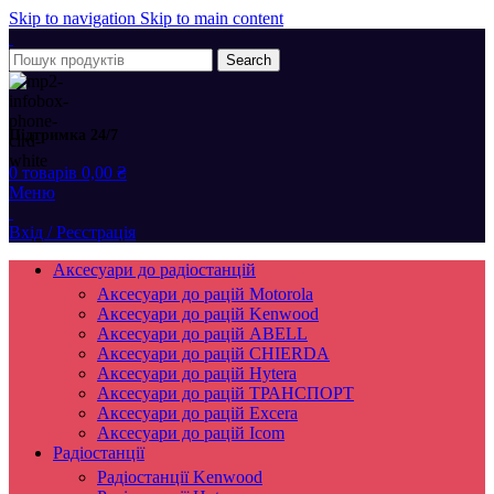
Skip to navigation
Skip to main content
Search
Підтримка 24/7
0
товарів
0,00
₴
Меню
Вхід / Реєстрація
Аксесуари до радіостанцій
Аксесуари до рацій Motorola
Аксесуари до рацій Kenwood
Аксесуари до рацій ABELL
Аксесуари до рацій CHIERDA
Аксесуари до рацій Hytera
Аксесуари до рацій ТРАНСПОРТ
Аксесуари до рацій Excera
Аксесуари до рацій Icom
Радіостанції
Радіостанції Kenwood