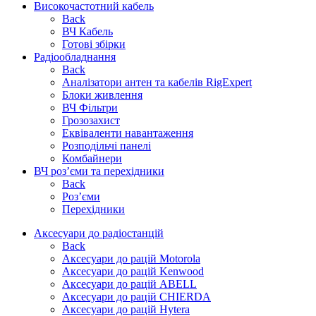
Високочастотний кабель
Back
ВЧ Кабель
Готові збірки
Радіообладнання
Back
Аналізатори антен та кабелів RigExpert
Блоки живлення
ВЧ Фільтри
Грозозахист
Еквіваленти навантаження
Розподільчі панелі
Комбайнери
ВЧ роз’єми та перехідники
Back
Роз’єми
Перехідники
Аксесуари до радіостанцій
Back
Аксесуари до рацій Motorola
Аксесуари до рацій Kenwood
Аксесуари до рацій ABELL
Аксесуари до рацій CHIERDA
Аксесуари до рацій Hytera