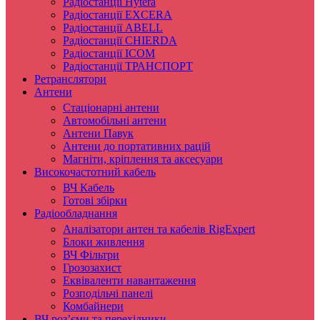
Радіостанції Hytera
Радіостанції EXCERA
Радіостанції ABELL
Радіостанції CHIERDA
Радіостанції ICOM
Радіостанції ТРАНСПОРТ
Ретранслятори
Антени
Стаціонарні антени
Автомобільні антени
Антени Павук
Антени до портативних рацій
Магніти, кріплення та аксесуари
Високочастотний кабель
ВЧ Кабель
Готові збірки
Радіообладнання
Аналізатори антен та кабелів RigExpert
Блоки живлення
ВЧ Фільтри
Грозозахист
Еквіваленти навантаження
Розподільчі панелі
Комбайнери
ВЧ роз’єми та перехідники