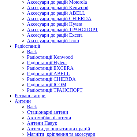
Аксесуари до рацій Motorola
Аксесуари до рацій Kenwood
Аксесуари до рацій ABELL
Аксесуари до рацій CHIERDA
Аксесуари до рацій Hytera
Аксесуари до рацій ТРАНСПОРТ
Аксесуари до рацій Excera
Аксесуари до рацій Icom
Радіостанції
Back
Радіостанції Kenwood
Радіостанції Hytera
Радіостанції EXCERA
Радіостанції ABELL
Радіостанції CHIERDA
Радіостанції ICOM
Радіостанції ТРАНСПОРТ
Ретранслятори
Антени
Back
Стаціонарні антени
Автомобільні антени
Антени Павук
Антени до портативних рацій
Магніти, кріплення та аксесуари