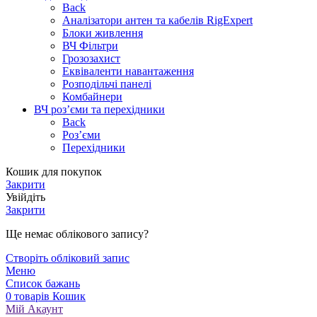
Back
Аналізатори антен та кабелів RigExpert
Блоки живлення
ВЧ Фільтри
Грозозахист
Еквіваленти навантаження
Розподільчі панелі
Комбайнери
ВЧ роз’єми та перехідники
Back
Роз’єми
Перехідники
Кошик для покупок
Закрити
Увійдіть
Закрити
Ще немає облікового запису?
Створіть обліковий запис
Меню
Список бажань
0
товарів
Кошик
Мій Акаунт